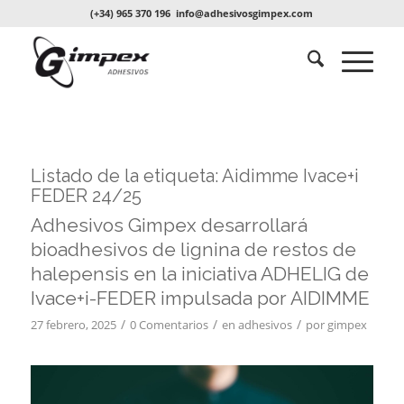
(+34) 965 370 196
info@adhesivosgimpex.com
Listado de la etiqueta:
Aidimme Ivace+i
FEDER 24/25
Adhesivos Gimpex desarrollará
bioadhesivos de lignina de restos de
halepensis en la iniciativa ADHELIG de
Ivace+i-FEDER impulsada por AIDIMME
/
/
/
27 febrero, 2025
0 Comentarios
en
adhesivos
por
gimpex