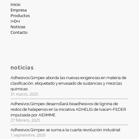
Inicio
Empresa
Productos
I+D+i
Noticias
Contacto
noticias
Adhesivos Gimpex aborda las nuevas exigencias en materia de
clasificación, etiquetado y envasado de sustancias y mezclas
químicas
31 marzo, 2025
Adhesivos Gimpex desarrollará bioadhesivos de lignina de
restos de halepensis en la iniciativa ADHELIG de Ivace+i-FEDER
impulsada por AIDIMME
27 febrero, 2025
Adhesivos Gimpex se suma a la cuarta revolución industrial
1 septiembre, 2020